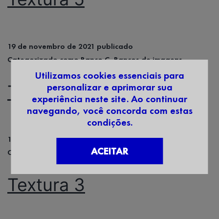
19 de novembro de 2021
publicado
Categorizado como
Banco C
,
Bancos de imagens
Utilizamos cookies essenciais para
personalizar e aprimorar sua
Textura 4
experiência neste site. Ao continuar
navegando, você concorda com estas
condições.
19 de novembro de 2021
publicado
ACEITAR
Categorizado como
Banco C
,
Bancos de imagens
Textura 3