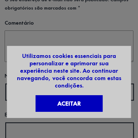
obrigatórios são marcados com
*
Comentário
Utilizamos cookies essenciais para
personalizar e aprimorar sua
experiência neste site. Ao continuar
Nome
*
navegando, você concorda com estas
condições.
ACEITAR
E-mail
*